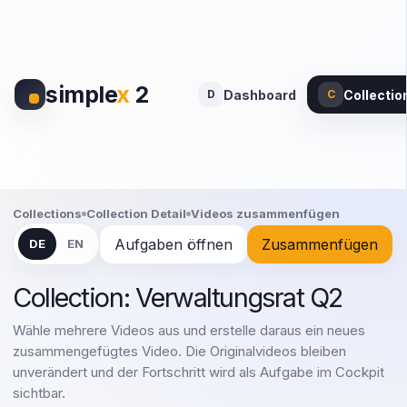
simple
x
2
Dashboard
Collectio
D
C
Collections
Collection Detail
Videos zusammenfügen
Aufgaben öffnen
Zusammenfügen
DE
EN
Collection: Verwaltungsrat Q2
Wähle mehrere Videos aus und erstelle daraus ein neues
zusammengefügtes Video. Die Originalvideos bleiben
unverändert und der Fortschritt wird als Aufgabe im Cockpit
sichtbar.