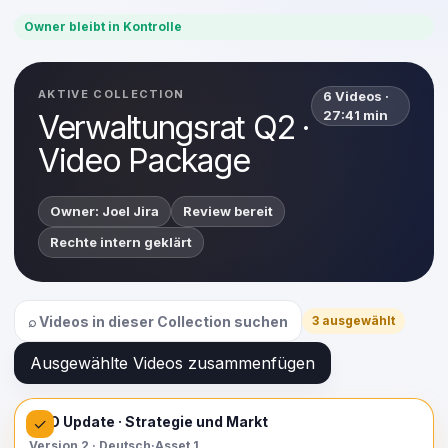
Owner bleibt in Kontrolle
AKTIVE COLLECTION
6 Videos ·
27:41 min
Verwaltungsrat Q2 ·
Video Package
Owner: Joel Jira
Review bereit
Rechte intern geklärt
⌕ Videos in dieser Collection suchen
3
ausgewählt
Ausgewählte Videos zusammenfügen
08:12
▶
CEO Update · Strategie und Markt
✓
Version 2 · Deutsch
·
Asset 1