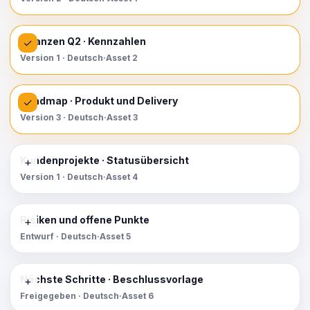
06:45
▶
Finanzen Q2 · Kennzahlen
✓
Version 1 · Deutsch
·
Asset 2
05:38
▶
Roadmap · Produkt und Delivery
✓
Version 3 · Deutsch
·
Asset 3
04:21
▶
Kundenprojekte · Statusübersicht
+
Version 1 · Deutsch
·
Asset 4
02:45
▶
Risiken und offene Punkte
+
Entwurf · Deutsch
·
Asset 5
03:00
▶
Nächste Schritte · Beschlussvorlage
+
Freigegeben · Deutsch
·
Asset 6