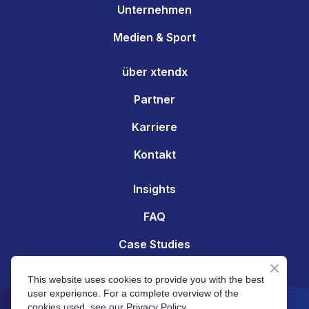
Unternehmen
Medien & Sport
über xtendx
Partner
Karriere
Kontakt
Insights
FAQ
Case Studies
Server Status
This website uses cookies to provide you with the best
user experience. For a complete overview of the
© xtendx AG | Zürich | Switzerland
cookies used, see our Privacy Policy.