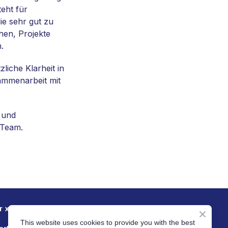
eht für
ie sehr gut zu
en, Projekte
.
liche Klarheit in
sammenarbeit mit
 und
 Team.
r xtendx
Insights
This website uses cookies to provide you with the best