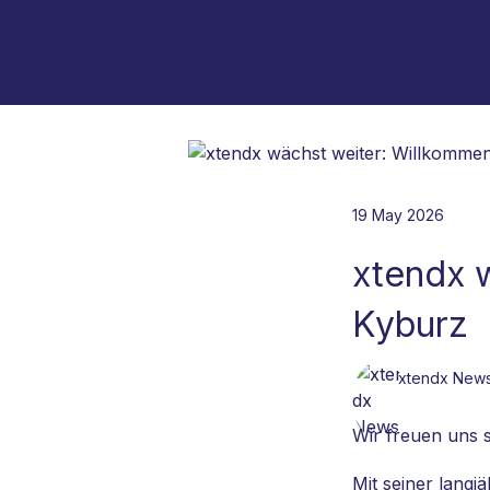
19 May 2026
xtendx 
Kyburz
xtendx New
Wir freuen uns 
Mit seiner langj