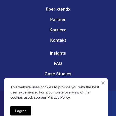
über xtendx
Partner
Karriere
Kontakt
Insights
FAQ
Case Studies
Server Status
This website uses cookies to provide you with the best
user experience. For a complete overview of the
© xtendx AG | Zürich | Switzerland
cookies used, see our Privacy Policy.
Datenschutzbestimmungen
|
Allgemeine
I agree
Geschäftsbedingungen